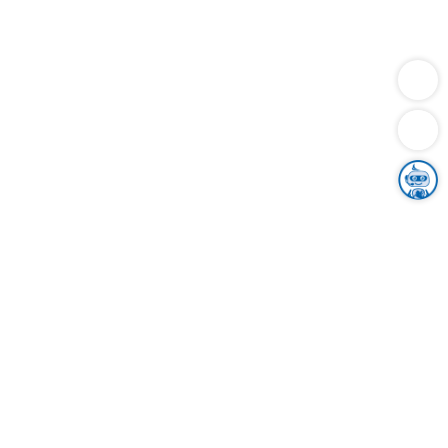
Dienstleistungen
Bauen
Lebensunterhalt & Soziales
Verkehr
Familie
Migration & Integration
Sicherheit & Ordnung
Wirtschaft
Gesundheit
Umwelt
Unsere Ämter
Landkreis & Verwaltung
Der Ortenaukreis
Gesundheit, Sicherheit & Soziales
Bildung
Zuwanderung
Ländlicher Raum
Klimaschutz
Tourismus
Bekanntmachungen
Gleichstellung von Frauen und Männern
Grenzüberschreitende Zusammenarbeit
Kreistag
Kreistagsinformationssystem
Kreisrecht
Kreistagswahl
Karriere
Stellenangebote
Eventkalender
Ausbildung
Studium
Praktikum
Freiwilligendienst
Unser Leitbild