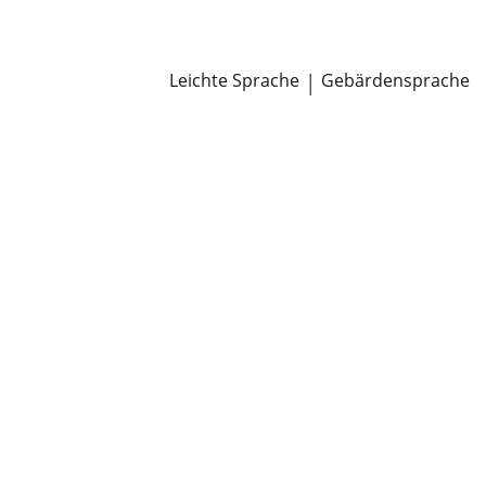
Newsroom
Pressemitteilungen
Öffentliche Zustellungen
Leichte Sprache
|
Gebärdensprache