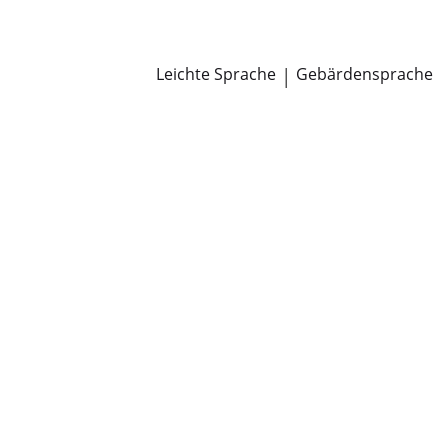
Newsroom
Pressemitteilungen
Öffentliche Zustellungen
Leichte Sprache
|
Gebärdensprache