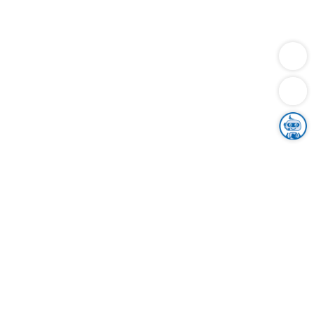
Dienstleistungen
Bauen
Lebensunterhalt & Soziales
Verkehr
Familie
Migration & Integration
Sicherheit & Ordnung
Wirtschaft
Gesundheit
Umwelt
Unsere Ämter
Landkreis & Verwaltung
Der Ortenaukreis
Gesundheit, Sicherheit & Soziales
Bildung
Zuwanderung
Ländlicher Raum
Klimaschutz
Tourismus
Bekanntmachungen
Gleichstellung von Frauen und Männern
Grenzüberschreitende Zusammenarbeit
Kreistag
Kreistagsinformationssystem
Kreisrecht
Kreistagswahl
Karriere
Stellenangebote
Eventkalender
Ausbildung
Studium
Praktikum
Freiwilligendienst
Unser Leitbild