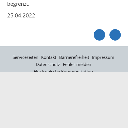
begrenzt.
25.04.2022
Servicezeiten
Kontakt
Barrierefreiheit
Impressum
Datenschutz
Fehler melden
Elektronische Kommunikation
Kontakt
Landratsamt Ortenaukreis
Badstraße 20
77652 Offenburg