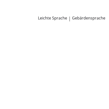
Newsroom
Pressemitteilungen
Öffentliche Zustellungen
Leichte Sprache
|
Gebärdensprache