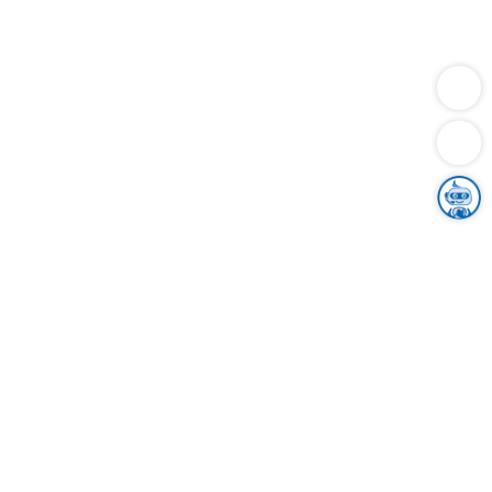
Dienstleistungen
Bauen
Lebensunterhalt & Soziales
Verkehr
Familie
Migration & Integration
Sicherheit & Ordnung
Wirtschaft
Gesundheit
Umwelt
Unsere Ämter
Landkreis & Verwaltung
Der Ortenaukreis
Gesundheit, Sicherheit & Soziales
Bildung
Zuwanderung
Ländlicher Raum
Klimaschutz
Tourismus
Bekanntmachungen
Gleichstellung von Frauen und Männern
Grenzüberschreitende Zusammenarbeit
Kreistag
Kreistagsinformationssystem
Kreisrecht
Kreistagswahl
Karriere
Stellenangebote
Eventkalender
Ausbildung
Studium
Praktikum
Freiwilligendienst
Unser Leitbild