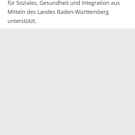
für Soziales, Gesundheit und Integration aus
Mitteln des Landes Baden-Württemberg
unterstützt.
09.03.2022
Servicezeiten
Kontakt
Barrierefreiheit
Impressum
Datenschutz
Fehler melden
Elektronische Kommunikation
Kontakt
Landratsamt Ortenaukreis