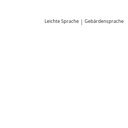
Newsroom
Pressemitteilungen
Öffentliche Zustellungen
Leichte Sprache
|
Gebärdensprache