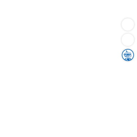
Dienstleistungen
Bauen
Lebensunterhalt & Soziales
Verkehr
Familie
Migration & Integration
Sicherheit & Ordnung
Wirtschaft
Gesundheit
Umwelt
Unsere Ämter
Landkreis & Verwaltung
Der Ortenaukreis
Gesundheit, Sicherheit & Soziales
Bildung
Zuwanderung
Ländlicher Raum
Klimaschutz
Tourismus
Bekanntmachungen
Gleichstellung von Frauen und Männern
Grenzüberschreitende Zusammenarbeit
Kreistag
Kreistagsinformationssystem
Kreisrecht
Kreistagswahl
Karriere
Stellenangebote
Eventkalender
Ausbildung
Studium
Praktikum
Freiwilligendienst
Unser Leitbild