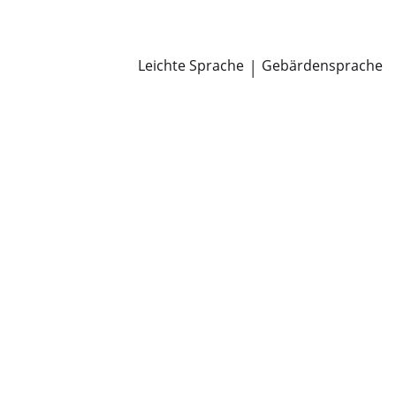
Newsroom
Pressemitteilungen
Öffentliche Zustellungen
Leichte Sprache
|
Gebärdensprache