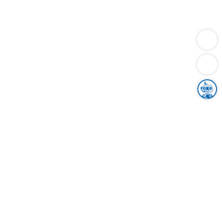
Dienstleistungen
Bauen
Lebensunterhalt & Soziales
Verkehr
Familie
Migration & Integration
Sicherheit & Ordnung
Wirtschaft
Gesundheit
Umwelt
Unsere Ämter
Landkreis & Verwaltung
Der Ortenaukreis
Gesundheit, Sicherheit & Soziales
Bildung
Zuwanderung
Ländlicher Raum
Klimaschutz
Tourismus
Bekanntmachungen
Gleichstellung von Frauen und Männern
Grenzüberschreitende Zusammenarbeit
Kreistag
Kreistagsinformationssystem
Kreisrecht
Kreistagswahl
Karriere
Stellenangebote
Eventkalender
Ausbildung
Studium
Praktikum
Freiwilligendienst
Unser Leitbild