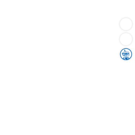
Dienstleistungen
Bauen
Lebensunterhalt & Soziales
Verkehr
Familie
Migration & Integration
Sicherheit & Ordnung
Wirtschaft
Gesundheit
Umwelt
Unsere Ämter
Landkreis & Verwaltung
Der Ortenaukreis
Gesundheit, Sicherheit & Soziales
Bildung
Zuwanderung
Ländlicher Raum
Klimaschutz
Tourismus
Bekanntmachungen
Gleichstellung von Frauen und Männern
Grenzüberschreitende Zusammenarbeit
Kreistag
Kreistagsinformationssystem
Kreisrecht
Kreistagswahl
Karriere
Stellenangebote
Eventkalender
Ausbildung
Studium
Praktikum
Freiwilligendienst
Unser Leitbild