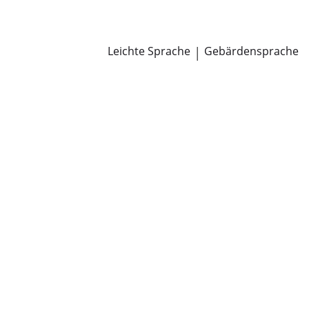
Newsroom
Pressemitteilungen
Öffentliche Zustellungen
Leichte Sprache
|
Gebärdensprache