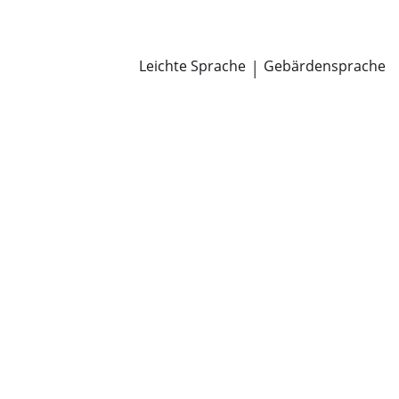
Newsroom
Pressemitteilungen
Öffentliche Zustellungen
Leichte Sprache
|
Gebärdensprache