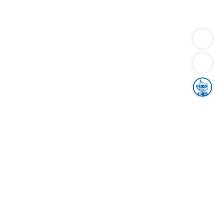
Dienstleistungen
Bauen
Lebensunterhalt & Soziales
Verkehr
Familie
Migration & Integration
Sicherheit & Ordnung
Wirtschaft
Gesundheit
Umwelt
Unsere Ämter
Landkreis & Verwaltung
Der Ortenaukreis
Gesundheit, Sicherheit & Soziales
Bildung
Zuwanderung
Ländlicher Raum
Klimaschutz
Tourismus
Bekanntmachungen
Gleichstellung von Frauen und Männern
Grenzüberschreitende Zusammenarbeit
Kreistag
Kreistagsinformationssystem
Kreisrecht
Kreistagswahl
Karriere
Stellenangebote
Eventkalender
Ausbildung
Studium
Praktikum
Freiwilligendienst
Unser Leitbild