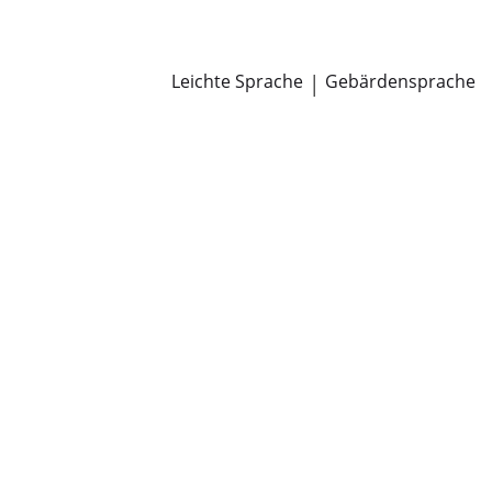
Newsroom
Pressemitteilungen
Öffentliche Zustellungen
Leichte Sprache
|
Gebärdensprache