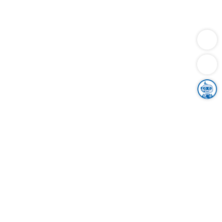
Dienstleistungen
Bauen
Lebensunterhalt & Soziales
Verkehr
Familie
Migration & Integration
Sicherheit & Ordnung
Wirtschaft
Gesundheit
Umwelt
Unsere Ämter
Landkreis & Verwaltung
Der Ortenaukreis
Gesundheit, Sicherheit & Soziales
Bildung
Zuwanderung
Ländlicher Raum
Klimaschutz
Tourismus
Bekanntmachungen
Gleichstellung von Frauen und Männern
Grenzüberschreitende Zusammenarbeit
Kreistag
Kreistagsinformationssystem
Kreisrecht
Kreistagswahl
Karriere
Stellenangebote
Eventkalender
Ausbildung
Studium
Praktikum
Freiwilligendienst
Unser Leitbild