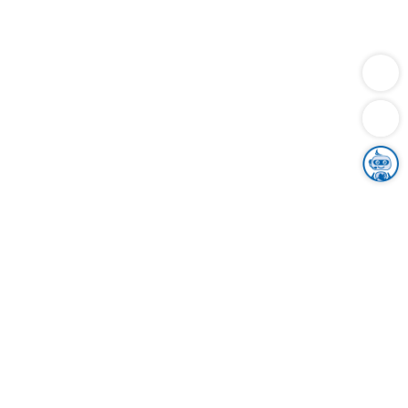
Dienstleistungen
Bauen
Lebensunterhalt & Soziales
Verkehr
Familie
Migration & Integration
Sicherheit & Ordnung
Wirtschaft
Gesundheit
Umwelt
Unsere Ämter
Landkreis & Verwaltung
Der Ortenaukreis
Gesundheit, Sicherheit & Soziales
Bildung
Zuwanderung
Ländlicher Raum
Klimaschutz
Tourismus
Bekanntmachungen
Gleichstellung von Frauen und Männern
Grenzüberschreitende Zusammenarbeit
Kreistag
Kreistagsinformationssystem
Kreisrecht
Kreistagswahl
Karriere
Stellenangebote
Eventkalender
Ausbildung
Studium
Praktikum
Freiwilligendienst
Unser Leitbild