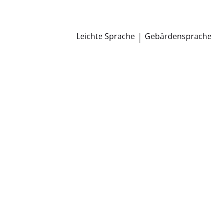
Newsroom
Pressemitteilungen
Öffentliche Zustellungen
Leichte Sprache
|
Gebärdensprache