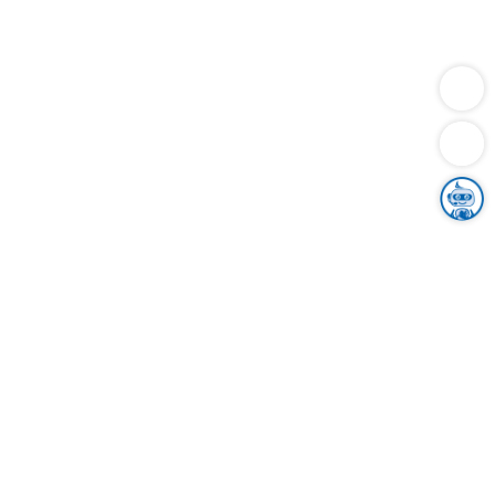
Dienstleistungen
Bauen
Lebensunterhalt & Soziales
Verkehr
Familie
Migration & Integration
Sicherheit & Ordnung
Wirtschaft
Gesundheit
Umwelt
Unsere Ämter
Landkreis & Verwaltung
Der Ortenaukreis
Gesundheit, Sicherheit & Soziales
Bildung
Zuwanderung
Ländlicher Raum
Klimaschutz
Tourismus
Bekanntmachungen
Gleichstellung von Frauen und Männern
Grenzüberschreitende Zusammenarbeit
Kreistag
Kreistagsinformationssystem
Kreisrecht
Kreistagswahl
Karriere
Stellenangebote
Eventkalender
Ausbildung
Studium
Praktikum
Freiwilligendienst
Unser Leitbild