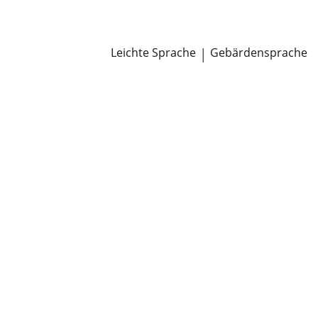
Newsroom
Pressemitteilungen
Öffentliche Zustellungen
Leichte Sprache
|
Gebärdensprache