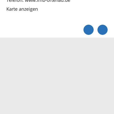
Telefon: www.lmb-ortenau.de
Karte anzeigen
Servicezeiten
Kontakt
Barrierefreiheit
Impressum
Datenschutz
Fehler melden
Elektronische Kommunikation
Kontakt
Landratsamt Ortenaukreis
Badstraße 20
77652 Offenburg