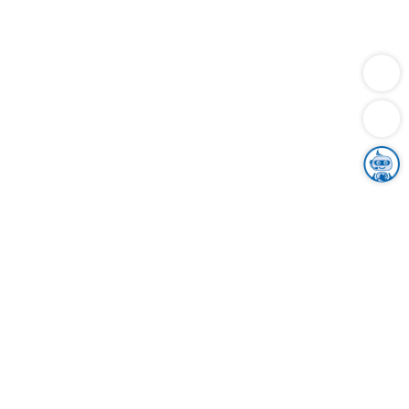
Dienstleistungen
Bauen
Lebensunterhalt & Soziales
Verkehr
Familie
Migration & Integration
Sicherheit & Ordnung
Wirtschaft
Gesundheit
Umwelt
Unsere Ämter
Landkreis & Verwaltung
Der Ortenaukreis
Gesundheit, Sicherheit & Soziales
Bildung
Zuwanderung
Ländlicher Raum
Klimaschutz
Tourismus
Bekanntmachungen
Gleichstellung von Frauen und Männern
Grenzüberschreitende Zusammenarbeit
Kreistag
Kreistagsinformationssystem
Kreisrecht
Kreistagswahl
Karriere
Stellenangebote
Eventkalender
Ausbildung
Studium
Praktikum
Freiwilligendienst
Unser Leitbild