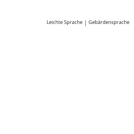
Newsroom
Pressemitteilungen
Öffentliche Zustellungen
Leichte Sprache
|
Gebärdensprache