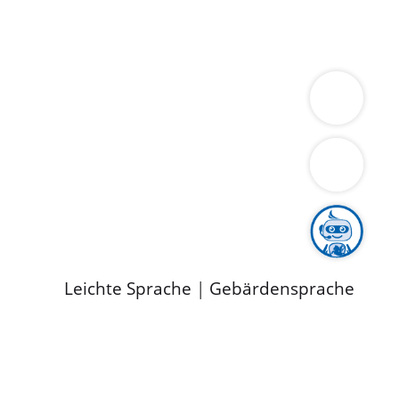
ung
Wirtschaft
Gesundheit
Umwelt
limaschutz
Tourismus
Bekanntmachungen
ild
Leichte Sprache
|
Gebärdensprache