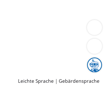
ung
Wirtschaft
Gesundheit
Umwelt
limaschutz
Tourismus
Bekanntmachungen
ild
Leichte Sprache
|
Gebärdensprache