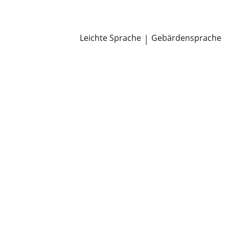
Newsroom
Pressemitteilungen
Öffentliche Zustellungen
Leichte Sprache
|
Gebärdensprache