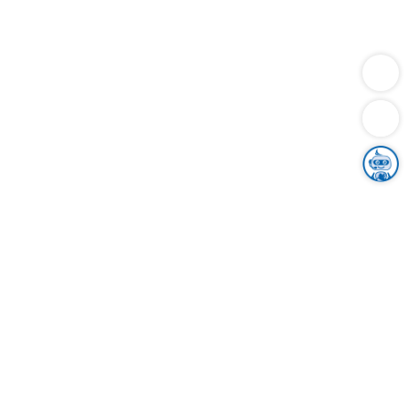
Dienstleistungen
Bauen
Lebensunterhalt & Soziales
Verkehr
Familie
Migration & Integration
Sicherheit & Ordnung
Wirtschaft
Gesundheit
Umwelt
Unsere Ämter
Landkreis & Verwaltung
Der Ortenaukreis
Gesundheit, Sicherheit & Soziales
Bildung
Zuwanderung
Ländlicher Raum
Klimaschutz
Tourismus
Bekanntmachungen
Gleichstellung von Frauen und Männern
Grenzüberschreitende Zusammenarbeit
Kreistag
Kreistagsinformationssystem
Kreisrecht
Kreistagswahl
Karriere
Stellenangebote
Eventkalender
Ausbildung
Studium
Praktikum
Freiwilligendienst
Unser Leitbild