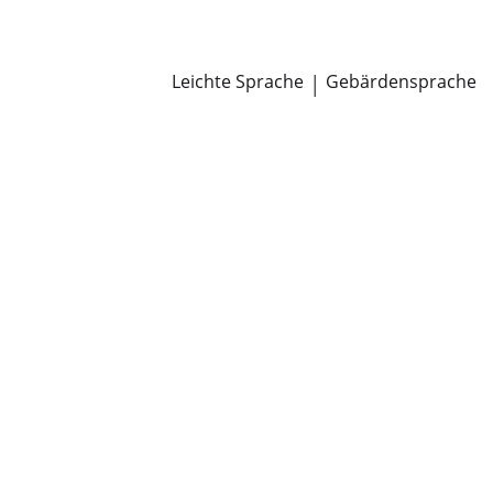
Newsroom
Pressemitteilungen
Öffentliche Zustellungen
Leichte Sprache
|
Gebärdensprache