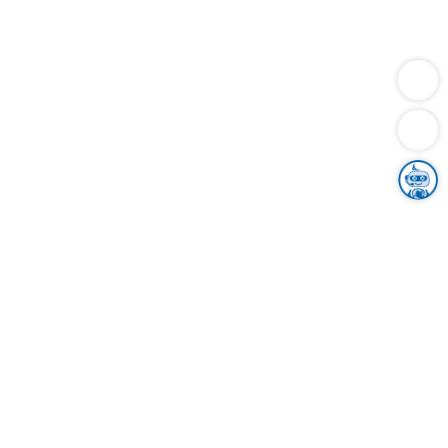
Dienstleistungen
Bauen
Lebensunterhalt & Soziales
Verkehr
Familie
Migration & Integration
Sicherheit & Ordnung
Wirtschaft
Gesundheit
Umwelt
Unsere Ämter
Landkreis & Verwaltung
Der Ortenaukreis
Gesundheit, Sicherheit & Soziales
Bildung
Zuwanderung
Ländlicher Raum
Klimaschutz
Tourismus
Bekanntmachungen
Gleichstellung von Frauen und Männern
Grenzüberschreitende Zusammenarbeit
Kreistag
Kreistagsinformationssystem
Kreisrecht
Kreistagswahl
Karriere
Stellenangebote
Eventkalender
Ausbildung
Studium
Praktikum
Freiwilligendienst
Unser Leitbild