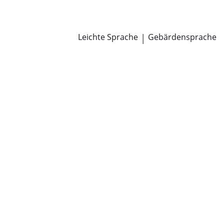
Newsroom
Pressemitteilungen
Öffentliche Zustellungen
Leichte Sprache
|
Gebärdensprache