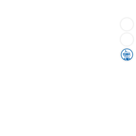
Dienstleistungen
Bauen
Lebensunterhalt & Soziales
Verkehr
Familie
Migration & Integration
Sicherheit & Ordnung
Wirtschaft
Gesundheit
Umwelt
Unsere Ämter
Landkreis & Verwaltung
Der Ortenaukreis
Gesundheit, Sicherheit & Soziales
Bildung
Zuwanderung
Ländlicher Raum
Klimaschutz
Tourismus
Bekanntmachungen
Gleichstellung von Frauen und Männern
Grenzüberschreitende Zusammenarbeit
Kreistag
Kreistagsinformationssystem
Kreisrecht
Kreistagswahl
Karriere
Stellenangebote
Eventkalender
Ausbildung
Studium
Praktikum
Freiwilligendienst
Unser Leitbild