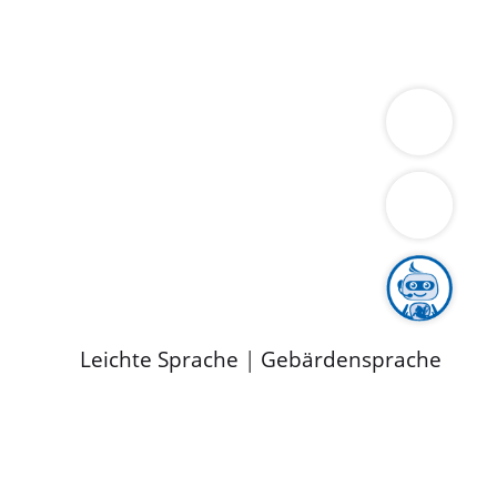
ung
Wirtschaft
Gesundheit
Umwelt
limaschutz
Tourismus
Bekanntmachungen
ild
Leichte Sprache
|
Gebärdensprache