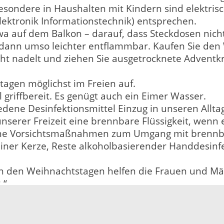
esondere in Haushalten mit Kindern sind elektris
ektronik Informationstechnik) entsprechen.
twa auf dem Balkon – darauf, dass Steckdosen nich
t dann umso leichter entflammbar. Kaufen Sie de
icht nadelt und ziehen Sie ausgetrocknete Adventk
agen möglichst im Freien auf.
el griffbereit. Es genügt auch ein Eimer Wasser.
ene Desinfektionsmittel Einzug in unseren Alltag
serer Freizeit eine brennbare Flüssigkeit, wenn e
eine Vorsichtsmaßnahmen zum Umgang mit brennbare
einer Kerze, Reste alkoholbasierender Handdesin
n den Weihnachtstagen helfen die Frauen und Mä
.“