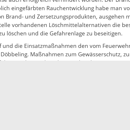
blich eingefärbten Rauchentwicklung habe man vo
n Brand- und Zersetzungsprodukten, ausgehen mü
zstelle vorhandenen Löschmittelalternativen die 
zu löschen und die Gefahrenlage zu beseitigen.
auf und die Einsatzmaßnahmen den vom Feuerwehr
so Döbbeling. Maßnahmen zum Gewässerschutz, z
hrt worden. Nicht zuletzt sei bei der Bewertung d
ach anders als zum aktuellen Zeitpunkt die damal
en Schaummittel galten. Erst in den Folgejahren h
wie die Vorgänger seien.
rfahren ebenfalls beteiligt wurde, ergänzte im P
g war; viele Jahre nach dem Einsatz ist dies sehr 
ine sachliche und faktenorientierte Aufarbeitung
schaffen sonst Unsicherheiten bei Führungskräften