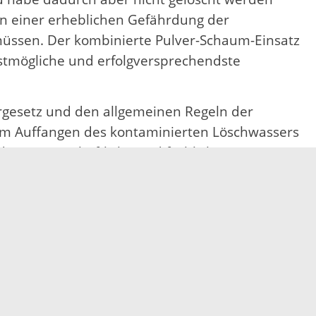
n einer erheblichen Gefährdung der
ssen. Der kombinierte Pulver-Schaum-Einsatz
bestmögliche und erfolgversprechendste
gesetz und den allgemeinen Regeln der
um Auffangen des kontaminierten Löschwassers
er wissenschaftliche und fachliche
s neuen Polyfluorierten Schaummittel als
abe sich die Erkenntnis durchgesetzt, dass auch
ressegespräch: „Maßgeblich ist die Bewertung,
schwierig. Für die fast 1.100
 aber wichtig. Das jetzt vorgestellte
.“