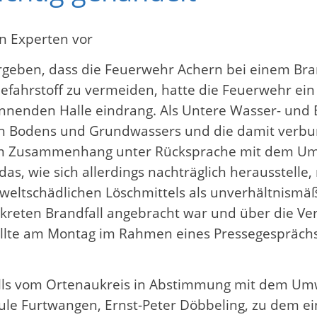
n Experten vor
ergeben, dass die Feuerwehr Achern bei einem Br
Gefahrstoff zu vermeiden, hatte die Feuerwehr ei
brennenden Halle eindrang. Als Untere Wasser- u
gten Bodens und Grundwassers und die damit verb
sem Zusammenhang unter Rücksprache mit dem Um
as, wie sich allerdings nachträglich herausstelle
weltschädlichen Löschmittels als unverhältnismäß
nkreten Brandfall angebracht war und über die Ve
llte am Montag im Rahmen eines Pressegesprächs 
lls vom Ortenaukreis in Abstimmung mit dem Umw
ule Furtwangen, Ernst-Peter Döbbeling, zu dem e