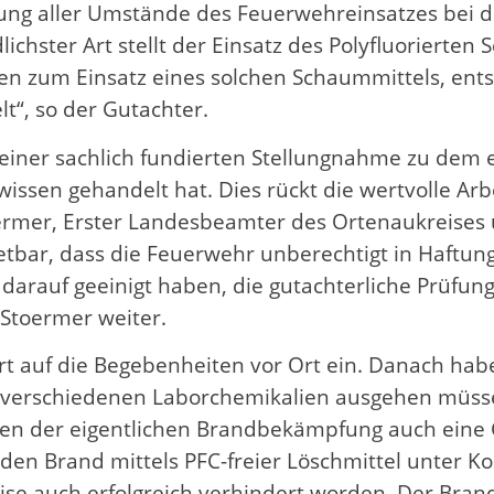
ung aller Umstände des Feuerwehreinsatzes bei 
chster Art stellt der Einsatz des Polyfluorierten 
n zum Einsatz eines solchen Schaummittels, ent
“, so der Gutachter.
 seiner sachlich fundierten Stellungnahme zu dem
ssen gehandelt hat. Dies rückt die wertvolle Ar
 Stoermer, Erster Landesbeamter des Ortenaukreis
etbar, dass die Feuerwehr unberechtigt in Haftu
 darauf geeinigt haben, die gutachterliche Prüfun
 Stoermer weiter.
ert auf die Begebenheiten vor Ort ein. Danach ha
 verschiedenen Laborchemikalien ausgehen müsse
ben der eigentlichen Brandbekämpfung auch eine
en Brand mittels PFC-freier Löschmittel unter Ko
eise auch erfolgreich verhindert worden. Der Bra