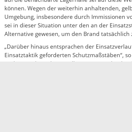
können. Wegen der weiterhin anhaltenden, gel
Umgebung, insbesondere durch Immissionen vo
sei in dieser Situation unter den an der Einsat
Alternative gewesen, um den Brand tatsächlich 
„Darüber hinaus entsprachen der Einsatzverl
Einsatztaktik geforderten Schutzmaßstäben“, 
und zum Schutz der Bevölkerung seien durchgefü
Kenntnisstand im Jahr 2014 heranzuziehen, won
umweltfreundlichere Alternative zu Perfluoriert
diese in gleicher Weise grundwassergefährdend 
Landesbranddirektor Thomas Egelhaaf, der im Ve
ob die Auswahl des Schaummittels verhältnismäßi
Gemeindefeuerwehren in Baden-Württemberg ist e
Gutachten hilft dabei. Rechtliche Unklarheiten 