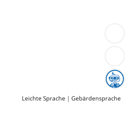
ung
Wirtschaft
Gesundheit
Umwelt
limaschutz
Tourismus
Bekanntmachungen
ild
Leichte Sprache
|
Gebärdensprache