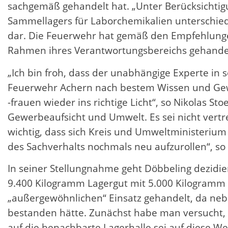
sachgemäß gehandelt hat. „Unter Berücksichtig
Sammellagers für Laborchemikalien unterschiedli
dar. Die Feuerwehr hat gemäß den Empfehlunge
Rahmen ihres Verantwortungsbereichs gehandelt
„Ich bin froh, dass der unabhängige Experte in
Feuerwehr Achern nach bestem Wissen und Gewi
-frauen wieder ins richtige Licht“, so Nikolas
Gewerbeaufsicht und Umwelt. Es sei nicht vertr
wichtig, dass sich Kreis und Umweltministerium
des Sachverhalts nochmals neu aufzurollen“, so
In seiner Stellungnahme geht Döbbeling dezidi
9.400 Kilogramm Lagergut mit 5.000 Kilogramm
„außergewöhnlichen“ Einsatz gehandelt, da ne
bestanden hätte. Zunächst habe man versucht, d
auf die benachbarte Lagerhalle sei auf diese W