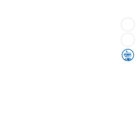
Dienstleistungen
Bauen
Lebensunterhalt & Soziales
Verkehr
Familie
Migration & Integration
Sicherheit & Ordnung
Wirtschaft
Gesundheit
Umwelt
Unsere Ämter
Landkreis & Verwaltung
Der Ortenaukreis
Gesundheit, Sicherheit & Soziales
Bildung
Zuwanderung
Ländlicher Raum
Klimaschutz
Tourismus
Bekanntmachungen
Gleichstellung von Frauen und Männern
Grenzüberschreitende Zusammenarbeit
Kreistag
Kreistagsinformationssystem
Kreisrecht
Kreistagswahl
Karriere
Stellenangebote
Eventkalender
Ausbildung
Studium
Praktikum
Freiwilligendienst
Unser Leitbild