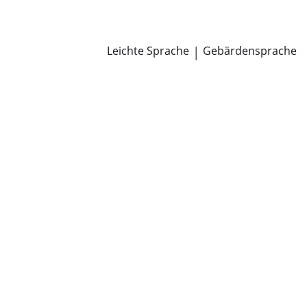
Newsroom
Pressemitteilungen
Öffentliche Zustellungen
Leichte Sprache
|
Gebärdensprache