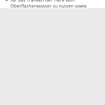
Oberflächenwasser zu nutzen sowie
Futter, Einstreu und sonstige
Gegenstände, mit denen das Geflügel in
Berührung kommen kann, für Wildvögel
unzugänglich aufzubewahren.
19.11.2021
Servicezeiten
Kontakt
Barrierefreiheit
Impressum
Datenschutz
Fehler melden
Elektronische Kommunikation