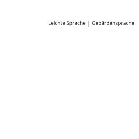
Newsroom
Pressemitteilungen
Öffentliche Zustellungen
Leichte Sprache
|
Gebärdensprache