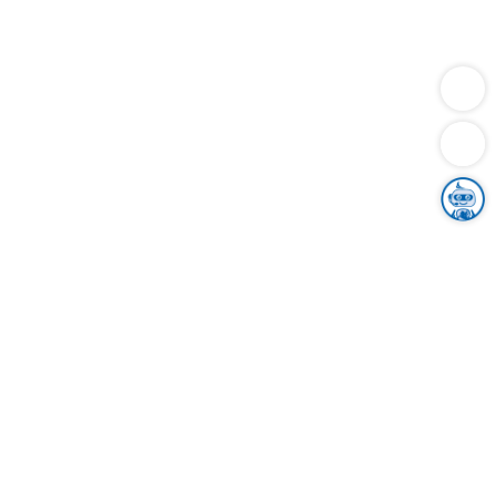
Dienstleistungen
Bauen
Lebensunterhalt & Soziales
Verkehr
Familie
Migration & Integration
Sicherheit & Ordnung
Wirtschaft
Gesundheit
Umwelt
Unsere Ämter
Landkreis & Verwaltung
Der Ortenaukreis
Gesundheit, Sicherheit & Soziales
Bildung
Zuwanderung
Ländlicher Raum
Klimaschutz
Tourismus
Bekanntmachungen
Gleichstellung von Frauen und Männern
Grenzüberschreitende Zusammenarbeit
Kreistag
Kreistagsinformationssystem
Kreisrecht
Kreistagswahl
Karriere
Stellenangebote
Eventkalender
Ausbildung
Studium
Praktikum
Freiwilligendienst
Unser Leitbild