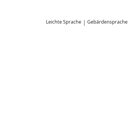
Newsroom
Pressemitteilungen
Öffentliche Zustellungen
Leichte Sprache
|
Gebärdensprache