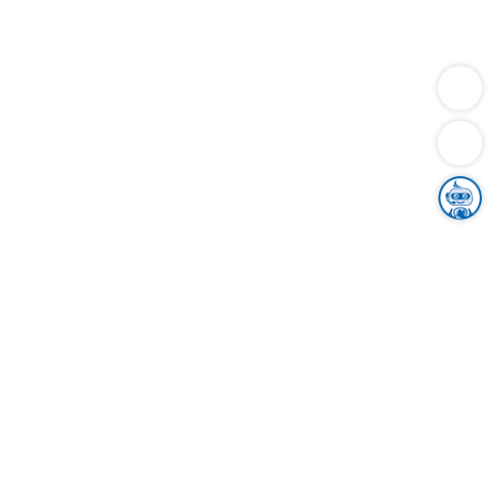
Dienstleistungen
Bauen
Lebensunterhalt & Soziales
Verkehr
Familie
Migration & Integration
Sicherheit & Ordnung
Wirtschaft
Gesundheit
Umwelt
Unsere Ämter
Landkreis & Verwaltung
Der Ortenaukreis
Gesundheit, Sicherheit & Soziales
Bildung
Zuwanderung
Ländlicher Raum
Klimaschutz
Tourismus
Bekanntmachungen
Gleichstellung von Frauen und Männern
Grenzüberschreitende Zusammenarbeit
Kreistag
Kreistagsinformationssystem
Kreisrecht
Kreistagswahl
Karriere
Stellenangebote
Eventkalender
Ausbildung
Studium
Praktikum
Freiwilligendienst
Unser Leitbild