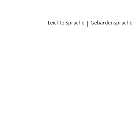
Newsroom
Pressemitteilungen
Öffentliche Zustellungen
Leichte Sprache
|
Gebärdensprache