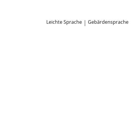
Newsroom
Pressemitteilungen
Öffentliche Zustellungen
Leichte Sprache
|
Gebärdensprache