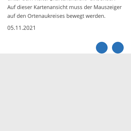
Auf dieser Kartenansicht muss der Mauszeiger
auf den Ortenaukreises bewegt werden.
05.11.2021
Servicezeiten
Kontakt
Barrierefreiheit
Impressum
Datenschutz
Fehler melden
Elektronische Kommunikation
Kontakt
Landratsamt Ortenaukreis