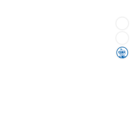
Dienstleistungen
Bauen
Lebensunterhalt & Soziales
Verkehr
Familie
Migration & Integration
Sicherheit & Ordnung
Wirtschaft
Gesundheit
Umwelt
Unsere Ämter
Landkreis & Verwaltung
Der Ortenaukreis
Gesundheit, Sicherheit & Soziales
Bildung
Zuwanderung
Ländlicher Raum
Klimaschutz
Tourismus
Bekanntmachungen
Gleichstellung von Frauen und Männern
Grenzüberschreitende Zusammenarbeit
Kreistag
Kreistagsinformationssystem
Kreisrecht
Kreistagswahl
Karriere
Stellenangebote
Eventkalender
Ausbildung
Studium
Praktikum
Freiwilligendienst
Unser Leitbild