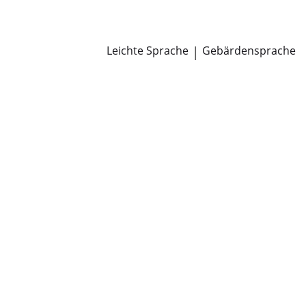
Newsroom
Pressemitteilungen
Öffentliche Zustellungen
Leichte Sprache
|
Gebärdensprache