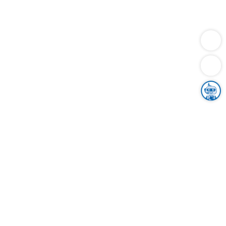
Dienstleistungen
Bauen
Lebensunterhalt & Soziales
Verkehr
Familie
Migration & Integration
Sicherheit & Ordnung
Wirtschaft
Gesundheit
Umwelt
Unsere Ämter
Landkreis & Verwaltung
Der Ortenaukreis
Gesundheit, Sicherheit & Soziales
Bildung
Zuwanderung
Ländlicher Raum
Klimaschutz
Tourismus
Bekanntmachungen
Gleichstellung von Frauen und Männern
Grenzüberschreitende Zusammenarbeit
Kreistag
Kreistagsinformationssystem
Kreisrecht
Kreistagswahl
Karriere
Stellenangebote
Eventkalender
Ausbildung
Studium
Praktikum
Freiwilligendienst
Unser Leitbild