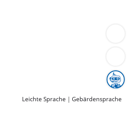
ung
Wirtschaft
Gesundheit
Umwelt
limaschutz
Tourismus
Bekanntmachungen
ild
Leichte Sprache
|
Gebärdensprache