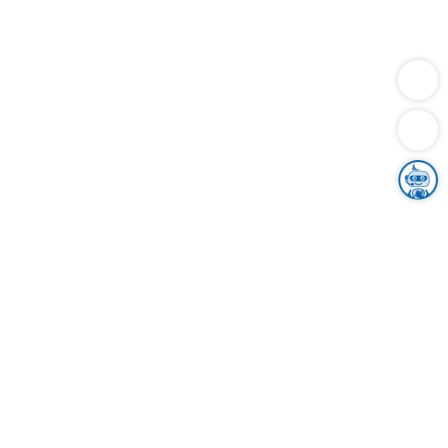
Dienstleistungen
Bauen
Lebensunterhalt & Soziales
Verkehr
Familie
Migration & Integration
Sicherheit & Ordnung
Wirtschaft
Gesundheit
Umwelt
Unsere Ämter
Landkreis & Verwaltung
Der Ortenaukreis
Gesundheit, Sicherheit & Soziales
Bildung
Zuwanderung
Ländlicher Raum
Klimaschutz
Tourismus
Bekanntmachungen
Gleichstellung von Frauen und Männern
Grenzüberschreitende Zusammenarbeit
Kreistag
Kreistagsinformationssystem
Kreisrecht
Kreistagswahl
Karriere
Stellenangebote
Eventkalender
Ausbildung
Studium
Praktikum
Freiwilligendienst
Unser Leitbild