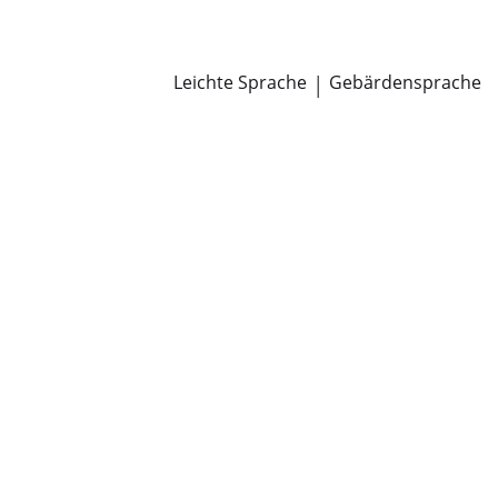
Newsroom
Pressemitteilungen
Öffentliche Zustellungen
Leichte Sprache
|
Gebärdensprache