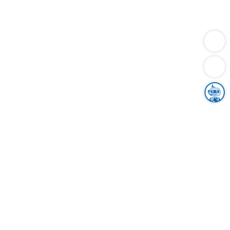
Dienstleistungen
Bauen
Lebensunterhalt & Soziales
Verkehr
Familie
Migration & Integration
Sicherheit & Ordnung
Wirtschaft
Gesundheit
Umwelt
Unsere Ämter
Landkreis & Verwaltung
Der Ortenaukreis
Gesundheit, Sicherheit & Soziales
Bildung
Zuwanderung
Ländlicher Raum
Klimaschutz
Tourismus
Bekanntmachungen
Gleichstellung von Frauen und Männern
Grenzüberschreitende Zusammenarbeit
Kreistag
Kreistagsinformationssystem
Kreisrecht
Kreistagswahl
Karriere
Stellenangebote
Eventkalender
Ausbildung
Studium
Praktikum
Freiwilligendienst
Unser Leitbild