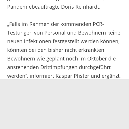
Pandemiebeauftragte Doris Reinhardt.
„Falls im Rahmen der kommenden PCR-
Testungen von Personal und Bewohnern keine
neuen Infektionen festgestellt werden können,
könnten bei den bisher nicht erkrankten
Bewohnern wie geplant noch im Oktober die
anstehenden Drittimpfungen durchgeführt
werden“, informiert Kaspar Pfister und ergänzt,
„weil sich eindeutig zeigt, wie gut die Impfung
hilft. Zwar kann man sich trotzdem infizieren,
allerdings sind die Symptome deutlich
geringer. Ich freue mich außerdem sehr, dass
unsere Schutz- und Hygienemaßnahmen
gegriffen haben, denn die Bewohner in den