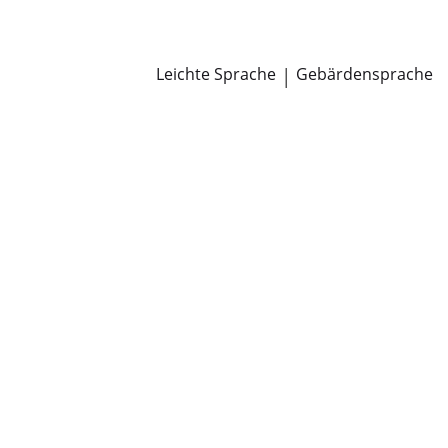
Newsroom
Pressemitteilungen
Öffentliche Zustellungen
Leichte Sprache
|
Gebärdensprache