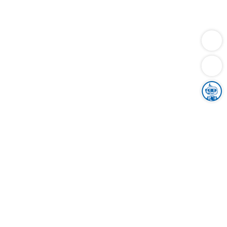
Dienstleistungen
Bauen
Lebensunterhalt & Soziales
Verkehr
Familie
Migration & Integration
Sicherheit & Ordnung
Wirtschaft
Gesundheit
Umwelt
Unsere Ämter
Landkreis & Verwaltung
Der Ortenaukreis
Gesundheit, Sicherheit & Soziales
Bildung
Zuwanderung
Ländlicher Raum
Klimaschutz
Tourismus
Bekanntmachungen
Gleichstellung von Frauen und Männern
Grenzüberschreitende Zusammenarbeit
Kreistag
Kreistagsinformationssystem
Kreisrecht
Kreistagswahl
Karriere
Stellenangebote
Eventkalender
Ausbildung
Studium
Praktikum
Freiwilligendienst
Unser Leitbild