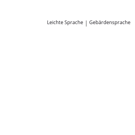
Newsroom
Pressemitteilungen
Öffentliche Zustellungen
Leichte Sprache
|
Gebärdensprache