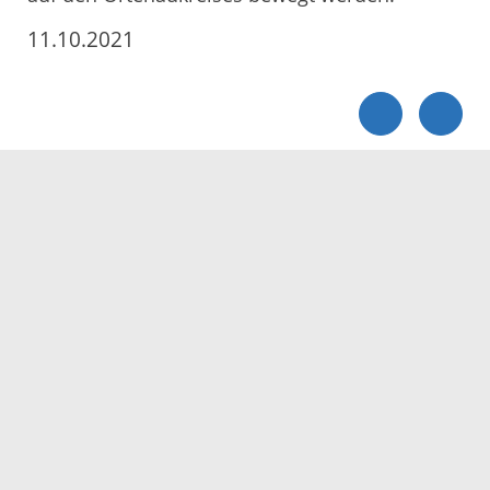
11.10.2021
Servicezeiten
Kontakt
Barrierefreiheit
Impressum
Datenschutz
Fehler melden
Elektronische Kommunikation
Kontakt
Landratsamt Ortenaukreis
Badstraße 20
77652 Offenburg