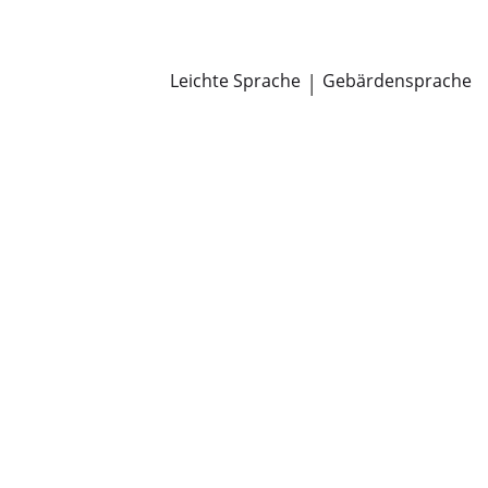
Newsroom
Pressemitteilungen
Öffentliche Zustellungen
Leichte Sprache
|
Gebärdensprache