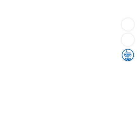
Dienstleistungen
Bauen
Lebensunterhalt & Soziales
Verkehr
Familie
Migration & Integration
Sicherheit & Ordnung
Wirtschaft
Gesundheit
Umwelt
Unsere Ämter
Landkreis & Verwaltung
Der Ortenaukreis
Gesundheit, Sicherheit & Soziales
Bildung
Zuwanderung
Ländlicher Raum
Klimaschutz
Tourismus
Bekanntmachungen
Gleichstellung von Frauen und Männern
Grenzüberschreitende Zusammenarbeit
Kreistag
Kreistagsinformationssystem
Kreisrecht
Kreistagswahl
Karriere
Stellenangebote
Eventkalender
Ausbildung
Studium
Praktikum
Freiwilligendienst
Unser Leitbild