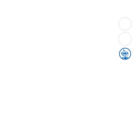
Dienstleistungen
Bauen
Lebensunterhalt & Soziales
Verkehr
Familie
Migration & Integration
Sicherheit & Ordnung
Wirtschaft
Gesundheit
Umwelt
Unsere Ämter
Landkreis & Verwaltung
Der Ortenaukreis
Gesundheit, Sicherheit & Soziales
Bildung
Zuwanderung
Ländlicher Raum
Klimaschutz
Tourismus
Bekanntmachungen
Gleichstellung von Frauen und Männern
Grenzüberschreitende Zusammenarbeit
Kreistag
Kreistagsinformationssystem
Kreisrecht
Kreistagswahl
Karriere
Stellenangebote
Eventkalender
Ausbildung
Studium
Praktikum
Freiwilligendienst
Unser Leitbild