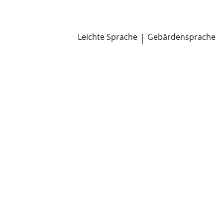
Newsroom
Pressemitteilungen
Öffentliche Zustellungen
Leichte Sprache
|
Gebärdensprache