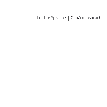
Newsroom
Pressemitteilungen
Öffentliche Zustellungen
Leichte Sprache
|
Gebärdensprache