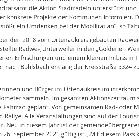
ndratsamt die Aktion Stadtradeln unterstützt und 
er konkrete Projekte der Kommunen informiert. Die 
stößt ein Umdenken bei der Mobilität an“, so Tab
über den 2018 vom Ortenaukreis gebauten Radweg
gestellte Radweg Unterweiler in den „Goldenen We
nen Erfrischungen und einem kleinen Imbiss in F
ier nach Bohlsbach entlang der Kreisstraße 5324 z
erinnen und Bürger im Ortenaukreis im interko
meter sammeln. Im gesamten Aktionszeitraum si
hrrad geplant. Von gemeinsamen Rad- oder Mou
ad Rallye. Alle Veranstaltungen sind auf der Tour
. Neu in diesem Jahr ist der gemeindeübergreife
26. September 2021 gültig ist. „Mit diesem Pass