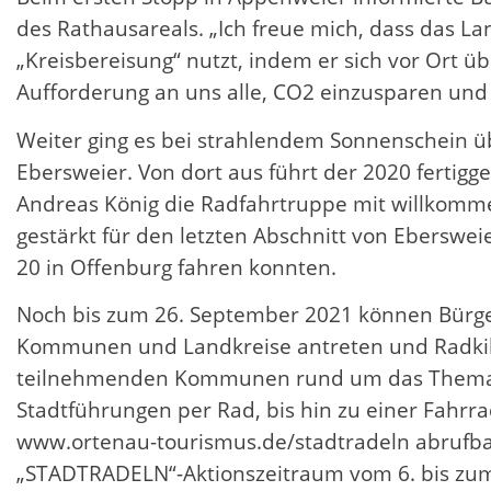
des Rathausareals. „Ich freue mich, dass das La
„Kreisbereisung“ nutzt, indem er sich vor Ort üb
Aufforderung an uns alle, CO2 einzusparen und 
Weiter ging es bei strahlendem Sonnenschein 
Ebersweier. Von dort aus führt der 2020 fertig
Andreas König die Radfahrtruppe mit willkomme
gestärkt für den letzten Abschnitt von Eberswe
20 in Offenburg fahren konnten.
Noch bis zum 26. September 2021 können Bürg
Kommunen und Landkreise antreten und Radkilo
teilnehmenden Kommunen rund um das Thema Fa
Stadtführungen per Rad, bis hin zu einer Fahrr
www.ortenau-tourismus.de/stadtradeln abrufbar
„STADTRADELN“-Aktionszeitraum vom 6. bis zum 