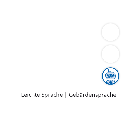
ung
Wirtschaft
Gesundheit
Umwelt
limaschutz
Tourismus
Bekanntmachungen
ild
Leichte Sprache
|
Gebärdensprache