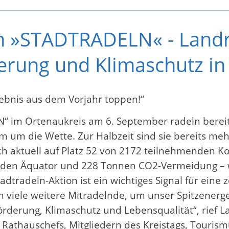
im »STADTRADELN« - Landra
erung und Klimaschutz in
gebnis aus dem Vorjahr toppen!“
“ im Ortenaukreis am 6. September radeln berei
um die Wette. Zur Halbzeit sind sie bereits mehr
ch aktuell auf Platz 52 von 2172 teilnehmenden 
um den Äquator und 228 Tonnen CO2-Vermeidung –
radeln-Aktion ist ein wichtiges Signal für eine z
ch viele weitere Mitradelnde, um unser Spitzenerg
rderung, Klimaschutz und Lebensqualität“, rief 
Rathauschefs, Mitgliedern des Kreistags, Tourism