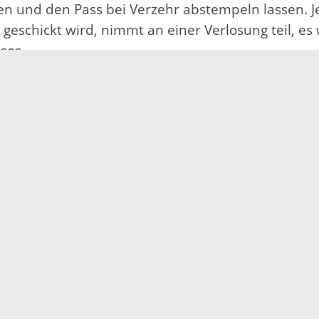
 und den Pass bei Verzehr abstempeln lassen. Je
eschickt wird, nimmt an einer Verlosung teil, es 
ses.
ehmenden Kommunen vor Ort sowie als Download a
d ganz unkompliziert bis zum letzten Tag des A
en auch nachgemeldet werden. Wir freuen uns übe
elden“, so Bequier.
ndweiter Fahrradwettbewerb des Klima-Bündnis‘ u
ert. Während des Wettbewerbes soll in drei Woc
 werden – egal ob auf dem Weg zur Arbeit, zur Sch
 Klima-Bündnis 2020 diverse Preise und Auszeich
en Events werden regelmäßig unter www.stadtrad
cial-Media-Kanälen des Ortenaukreises veröffentli