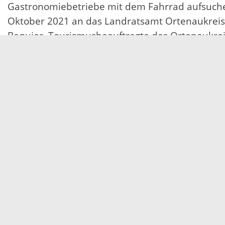
Gastronomiebetriebe mit dem Fahrrad aufsuchen
Oktober 2021 an das Landratsamt Ortenaukreis g
Bequier, Tourismusbeauftragte des Ortenaukrei
Erhältlich ist der Stempelpass bei den teiln
Tourismuswebsite des Ortenaukreises.
„Wer mitmachen möchte, kann sich weiterhin un
registrieren. Die gesammelten Kilometer könn
Kommunen können sich weiterhin kostenlos anm
Die Kampagne „STADTRADELN“ ist ein deutschla
Verkehrsministeriums Baden-Württemberg geförd
sollen so viele Kilometer wie möglich gesammelt
Besonders engagierte Teilnehmer erhalten vom
Weitere Informationen zur Anmeldung und zu d
tourismus.de/stadtradeln ebenso wie auf den So