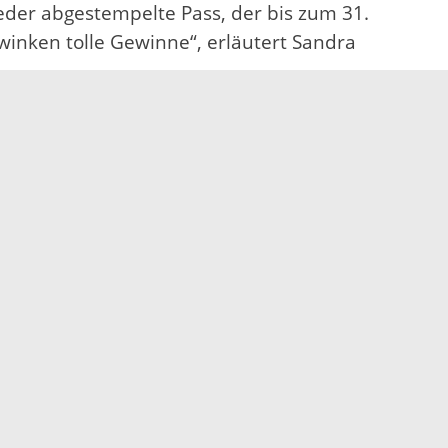
der abgestempelte Pass, der bis zum 31.
winken tolle Gewinne“, erläutert Sandra
uf den Websites der Kommunen und der
ktionszeitraums auf der „STADTRADELN“-Website
r jede und jeden neuen Radbegeisterten. Auch
nd wird von der Initiative „RadKULTUR“ des
hen möglichst viel Fahrrad gefahren und es
ule, zum Einkaufen oder in der Freizeit.
nungen.
eln.de und auf der Seite www.ortenau-
cht. Für Auskünfte steht die