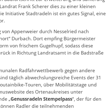
Landrat Frank Scherer dies zu einer kleinen
Initiative Stadtradeln ist ein gutes Signal, eine
or.
 von Appenweier durch Nesselried nach
inort“ Durbach. Dort empfing Bürgermeister
orm von frischem Gugelhupf, sodass diese
urück in Richtung Landratsamt in die Badstraße
mmunalen Radfahrwettbewerb gegen andere
nd täglich abwechslungsreiche Events der 31
tainbike-Touren, über Mobilitätstage und
ismuswebsite des Ortenaukreises unter
nde „
Genussradeln Stempelpass
“, der für den
 können Radler die teilnehmenden