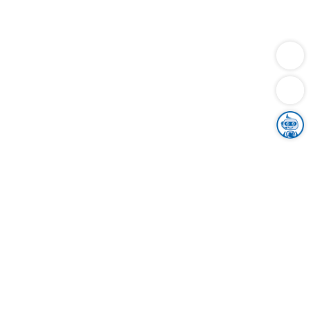
Dienstleistungen
Bauen
Lebensunterhalt & Soziales
Verkehr
Familie
Migration & Integration
Sicherheit & Ordnung
Wirtschaft
Gesundheit
Umwelt
Unsere Ämter
Landkreis & Verwaltung
Der Ortenaukreis
Gesundheit, Sicherheit & Soziales
Bildung
Zuwanderung
Ländlicher Raum
Klimaschutz
Tourismus
Bekanntmachungen
Gleichstellung von Frauen und Männern
Grenzüberschreitende Zusammenarbeit
Kreistag
Kreistagsinformationssystem
Kreisrecht
Kreistagswahl
Karriere
Stellenangebote
Eventkalender
Ausbildung
Studium
Praktikum
Freiwilligendienst
Unser Leitbild