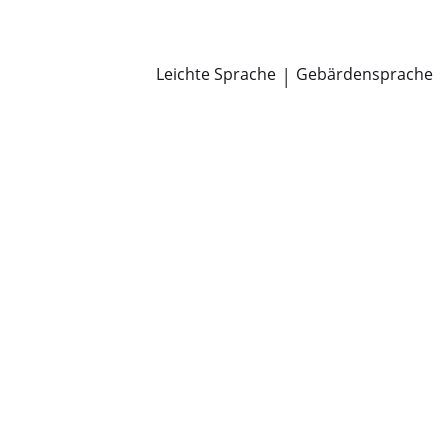
Newsroom
Pressemitteilungen
Öffentliche Zustellungen
Leichte Sprache
|
Gebärdensprache