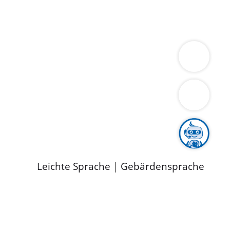
ung
Wirtschaft
Gesundheit
Umwelt
limaschutz
Tourismus
Bekanntmachungen
ild
Leichte Sprache
|
Gebärdensprache