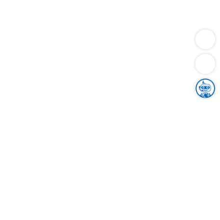
Dienstleistungen
Bauen
Lebensunterhalt & Soziales
Verkehr
Familie
Migration & Integration
Sicherheit & Ordnung
Wirtschaft
Gesundheit
Umwelt
Unsere Ämter
Landkreis & Verwaltung
Der Ortenaukreis
Gesundheit, Sicherheit & Soziales
Bildung
Zuwanderung
Ländlicher Raum
Klimaschutz
Tourismus
Bekanntmachungen
Gleichstellung von Frauen und Männern
Grenzüberschreitende Zusammenarbeit
Kreistag
Kreistagsinformationssystem
Kreisrecht
Kreistagswahl
Karriere
Stellenangebote
Eventkalender
Ausbildung
Studium
Praktikum
Freiwilligendienst
Unser Leitbild