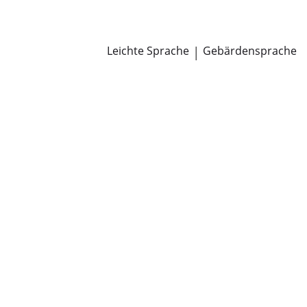
Newsroom
Pressemitteilungen
Öffentliche Zustellungen
Leichte Sprache
|
Gebärdensprache