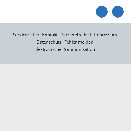
Servicezeiten
Kontakt
Barrierefreiheit
Impressum
Datenschutz
Fehler melden
Elektronische Kommunikation
Kontakt
Landratsamt Ortenaukreis
Badstraße 20
77652 Offenburg
Telefon: 0781 805-0
Fax: 0781 805-1211