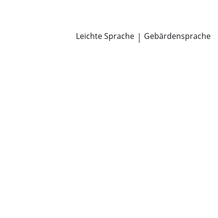
Newsroom
Pressemitteilungen
Öffentliche Zustellungen
Leichte Sprache
|
Gebärdensprache