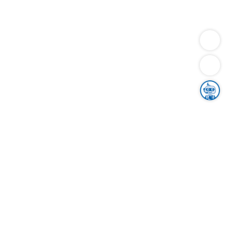
Dienstleistungen
Bauen
Lebensunterhalt & Soziales
Verkehr
Familie
Migration & Integration
Sicherheit & Ordnung
Wirtschaft
Gesundheit
Umwelt
Unsere Ämter
Landkreis & Verwaltung
Der Ortenaukreis
Gesundheit, Sicherheit & Soziales
Bildung
Zuwanderung
Ländlicher Raum
Klimaschutz
Tourismus
Bekanntmachungen
Gleichstellung von Frauen und Männern
Grenzüberschreitende Zusammenarbeit
Kreistag
Kreistagsinformationssystem
Kreisrecht
Kreistagswahl
Karriere
Stellenangebote
Eventkalender
Ausbildung
Studium
Praktikum
Freiwilligendienst
Unser Leitbild