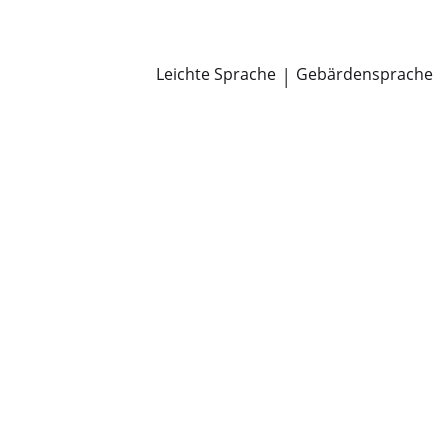
Newsroom
Pressemitteilungen
Öffentliche Zustellungen
Leichte Sprache
|
Gebärdensprache