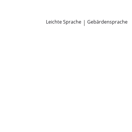
Newsroom
Pressemitteilungen
Öffentliche Zustellungen
Leichte Sprache
|
Gebärdensprache