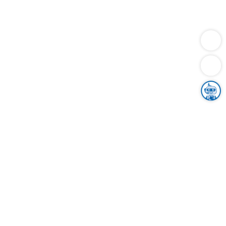
Dienstleistungen
Bauen
Lebensunterhalt & Soziales
Verkehr
Familie
Migration & Integration
Sicherheit & Ordnung
Wirtschaft
Gesundheit
Umwelt
Unsere Ämter
Landkreis & Verwaltung
Der Ortenaukreis
Gesundheit, Sicherheit & Soziales
Bildung
Zuwanderung
Ländlicher Raum
Klimaschutz
Tourismus
Bekanntmachungen
Gleichstellung von Frauen und Männern
Grenzüberschreitende Zusammenarbeit
Kreistag
Kreistagsinformationssystem
Kreisrecht
Kreistagswahl
Karriere
Stellenangebote
Eventkalender
Ausbildung
Studium
Praktikum
Freiwilligendienst
Unser Leitbild