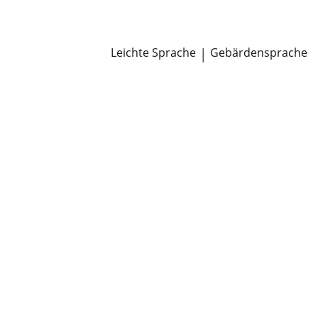
Newsroom
Pressemitteilungen
Öffentliche Zustellungen
Leichte Sprache
|
Gebärdensprache