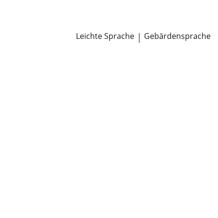
Newsroom
Pressemitteilungen
Öffentliche Zustellungen
Leichte Sprache
|
Gebärdensprache