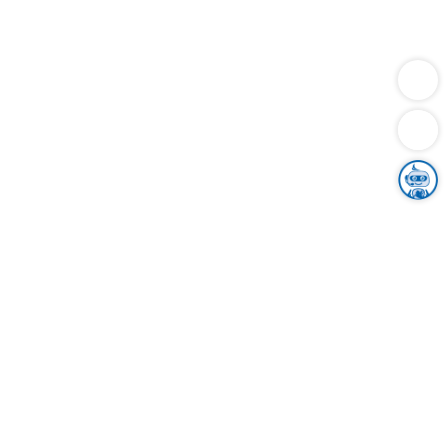
Dienstleistungen
Bauen
Lebensunterhalt & Soziales
Verkehr
Familie
Migration & Integration
Sicherheit & Ordnung
Wirtschaft
Gesundheit
Umwelt
Unsere Ämter
Landkreis & Verwaltung
Der Ortenaukreis
Gesundheit, Sicherheit & Soziales
Bildung
Zuwanderung
Ländlicher Raum
Klimaschutz
Tourismus
Bekanntmachungen
Gleichstellung von Frauen und Männern
Grenzüberschreitende Zusammenarbeit
Kreistag
Kreistagsinformationssystem
Kreisrecht
Kreistagswahl
Karriere
Stellenangebote
Eventkalender
Ausbildung
Studium
Praktikum
Freiwilligendienst
Unser Leitbild