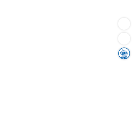
Dienstleistungen
Bauen
Lebensunterhalt & Soziales
Verkehr
Familie
Migration & Integration
Sicherheit & Ordnung
Wirtschaft
Gesundheit
Umwelt
Unsere Ämter
Landkreis & Verwaltung
Der Ortenaukreis
Gesundheit, Sicherheit & Soziales
Bildung
Zuwanderung
Ländlicher Raum
Klimaschutz
Tourismus
Bekanntmachungen
Gleichstellung von Frauen und Männern
Grenzüberschreitende Zusammenarbeit
Kreistag
Kreistagsinformationssystem
Kreisrecht
Kreistagswahl
Karriere
Stellenangebote
Eventkalender
Ausbildung
Studium
Praktikum
Freiwilligendienst
Unser Leitbild