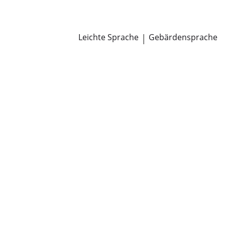
Newsroom
Pressemitteilungen
Öffentliche Zustellungen
Leichte Sprache
|
Gebärdensprache