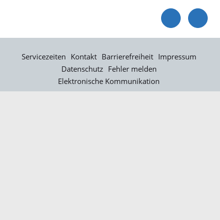
Servicezeiten
Kontakt
Barrierefreiheit
Impressum
Datenschutz
Fehler melden
Elektronische Kommunikation
Kontakt
Landratsamt Ortenaukreis
Badstraße 20
77652 Offenburg
Telefon: 0781 805-0
Fax: 0781 805-1211