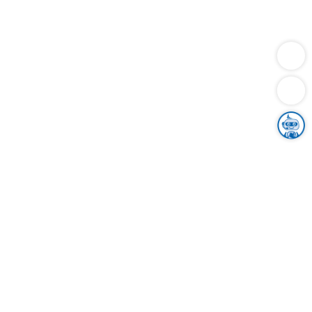
Dienstleistungen
Bauen
Lebensunterhalt & Soziales
Verkehr
Familie
Migration & Integration
Sicherheit & Ordnung
Wirtschaft
Gesundheit
Umwelt
Unsere Ämter
Landkreis & Verwaltung
Der Ortenaukreis
Gesundheit, Sicherheit & Soziales
Bildung
Zuwanderung
Ländlicher Raum
Klimaschutz
Tourismus
Bekanntmachungen
Gleichstellung von Frauen und Männern
Grenzüberschreitende Zusammenarbeit
Kreistag
Kreistagsinformationssystem
Kreisrecht
Kreistagswahl
Karriere
Stellenangebote
Eventkalender
Ausbildung
Studium
Praktikum
Freiwilligendienst
Unser Leitbild