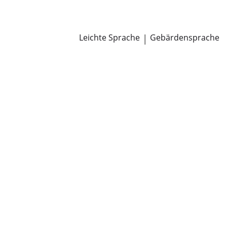
Newsroom
Pressemitteilungen
Öffentliche Zustellungen
Leichte Sprache
|
Gebärdensprache