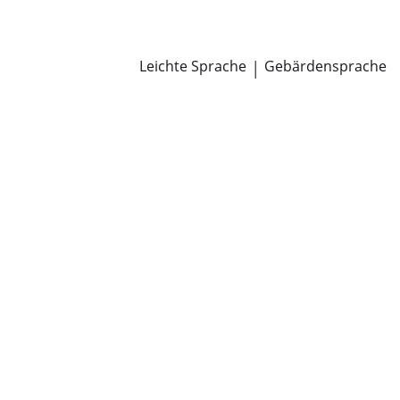
Newsroom
Pressemitteilungen
Öffentliche Zustellungen
Leichte Sprache
|
Gebärdensprache