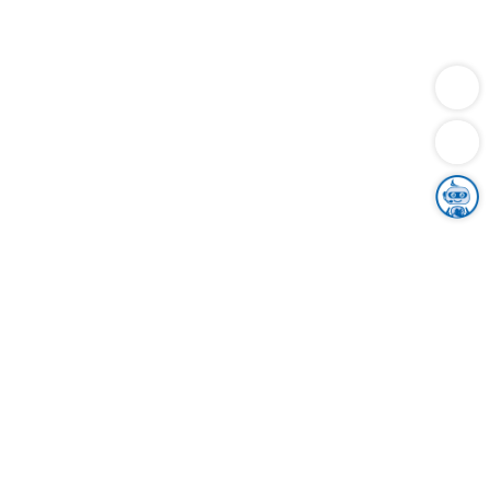
Dienstleistungen
Bauen
Lebensunterhalt & Soziales
Verkehr
Familie
Migration & Integration
Sicherheit & Ordnung
Wirtschaft
Gesundheit
Umwelt
Unsere Ämter
Landkreis & Verwaltung
Der Ortenaukreis
Gesundheit, Sicherheit & Soziales
Bildung
Zuwanderung
Ländlicher Raum
Klimaschutz
Tourismus
Bekanntmachungen
Gleichstellung von Frauen und Männern
Grenzüberschreitende Zusammenarbeit
Kreistag
Kreistagsinformationssystem
Kreisrecht
Kreistagswahl
Karriere
Stellenangebote
Eventkalender
Ausbildung
Studium
Praktikum
Freiwilligendienst
Unser Leitbild