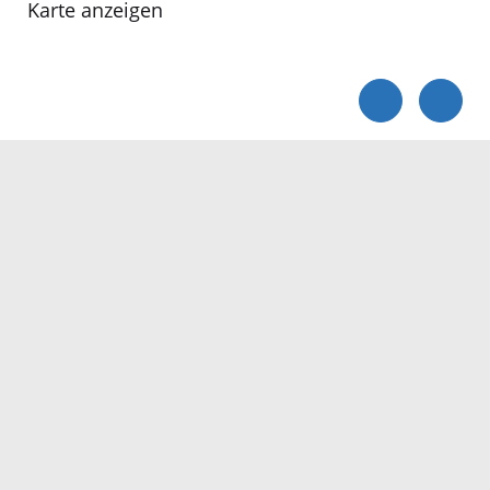
Karte anzeigen
Servicezeiten
Kontakt
Barrierefreiheit
Impressum
Datenschutz
Fehler melden
Elektronische Kommunikation
Kontakt
Landratsamt Ortenaukreis
Badstraße 20
77652 Offenburg