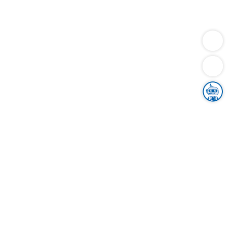
Dienstleistungen
Bauen
Lebensunterhalt & Soziales
Verkehr
Familie
Migration & Integration
Sicherheit & Ordnung
Wirtschaft
Gesundheit
Umwelt
Unsere Ämter
Landkreis & Verwaltung
Der Ortenaukreis
Gesundheit, Sicherheit & Soziales
Bildung
Zuwanderung
Ländlicher Raum
Klimaschutz
Tourismus
Bekanntmachungen
Gleichstellung von Frauen und Männern
Grenzüberschreitende Zusammenarbeit
Kreistag
Kreistagsinformationssystem
Kreisrecht
Kreistagswahl
Karriere
Stellenangebote
Eventkalender
Ausbildung
Studium
Praktikum
Freiwilligendienst
Unser Leitbild