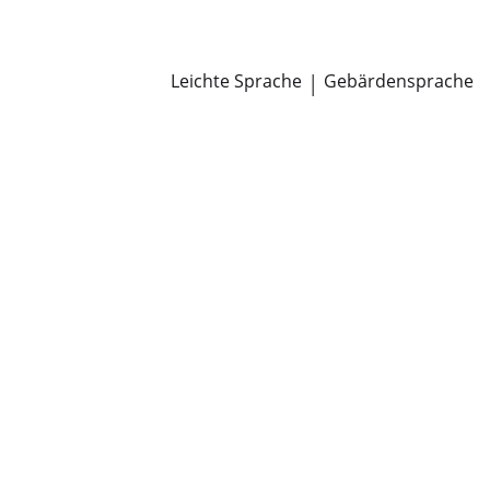
Newsroom
Pressemitteilungen
Öffentliche Zustellungen
Leichte Sprache
|
Gebärdensprache