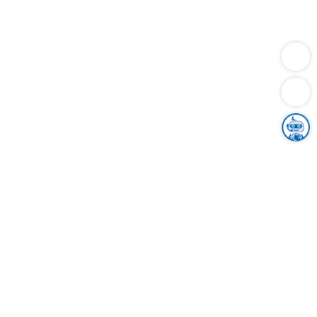
Dienstleistungen
Bauen
Lebensunterhalt & Soziales
Verkehr
Familie
Migration & Integration
Sicherheit & Ordnung
Wirtschaft
Gesundheit
Umwelt
Unsere Ämter
Landkreis & Verwaltung
Der Ortenaukreis
Gesundheit, Sicherheit & Soziales
Bildung
Zuwanderung
Ländlicher Raum
Klimaschutz
Tourismus
Bekanntmachungen
Gleichstellung von Frauen und Männern
Grenzüberschreitende Zusammenarbeit
Kreistag
Kreistagsinformationssystem
Kreisrecht
Kreistagswahl
Karriere
Stellenangebote
Eventkalender
Ausbildung
Studium
Praktikum
Freiwilligendienst
Unser Leitbild