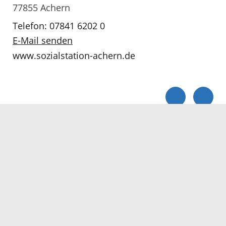
77855 Achern
Telefon: 07841 6202 0
E-Mail senden
www.sozialstation-achern.de
Servicezeiten
Kontakt
Barrierefreiheit
Impressum
Datenschutz
Fehler melden
Elektronische Kommunikation
Kontakt