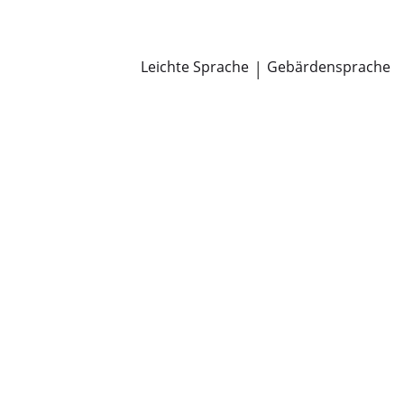
Newsroom
Pressemitteilungen
Öffentliche Zustellungen
Leichte Sprache
|
Gebärdensprache