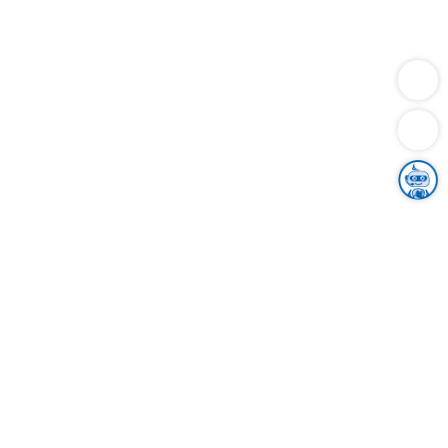
Dienstleistungen
Bauen
Lebensunterhalt & Soziales
Verkehr
Familie
Migration & Integration
Sicherheit & Ordnung
Wirtschaft
Gesundheit
Umwelt
Unsere Ämter
Landkreis & Verwaltung
Der Ortenaukreis
Gesundheit, Sicherheit & Soziales
Bildung
Zuwanderung
Ländlicher Raum
Klimaschutz
Tourismus
Bekanntmachungen
Gleichstellung von Frauen und Männern
Grenzüberschreitende Zusammenarbeit
Kreistag
Kreistagsinformationssystem
Kreisrecht
Kreistagswahl
Karriere
Stellenangebote
Eventkalender
Ausbildung
Studium
Praktikum
Freiwilligendienst
Unser Leitbild