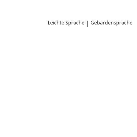
Newsroom
Pressemitteilungen
Öffentliche Zustellungen
Leichte Sprache
|
Gebärdensprache