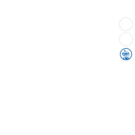
Dienstleistungen
Bauen
Lebensunterhalt & Soziales
Verkehr
Familie
Migration & Integration
Sicherheit & Ordnung
Wirtschaft
Gesundheit
Umwelt
Unsere Ämter
Landkreis & Verwaltung
Der Ortenaukreis
Gesundheit, Sicherheit & Soziales
Bildung
Zuwanderung
Ländlicher Raum
Klimaschutz
Tourismus
Bekanntmachungen
Gleichstellung von Frauen und Männern
Grenzüberschreitende Zusammenarbeit
Kreistag
Kreistagsinformationssystem
Kreisrecht
Kreistagswahl
Karriere
Stellenangebote
Eventkalender
Ausbildung
Studium
Praktikum
Freiwilligendienst
Unser Leitbild