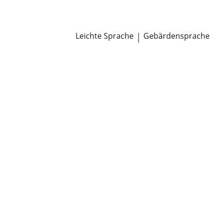
Newsroom
Pressemitteilungen
Öffentliche Zustellungen
Leichte Sprache
|
Gebärdensprache