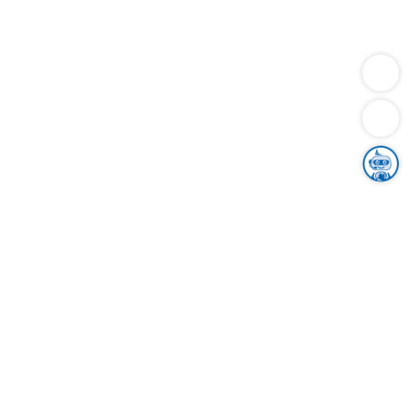
Dienstleistungen
Bauen
Lebensunterhalt & Soziales
Verkehr
Familie
Migration & Integration
Sicherheit & Ordnung
Wirtschaft
Gesundheit
Umwelt
Unsere Ämter
Landkreis & Verwaltung
Der Ortenaukreis
Gesundheit, Sicherheit & Soziales
Bildung
Zuwanderung
Ländlicher Raum
Klimaschutz
Tourismus
Bekanntmachungen
Gleichstellung von Frauen und Männern
Grenzüberschreitende Zusammenarbeit
Kreistag
Kreistagsinformationssystem
Kreisrecht
Kreistagswahl
Karriere
Stellenangebote
Eventkalender
Ausbildung
Studium
Praktikum
Freiwilligendienst
Unser Leitbild