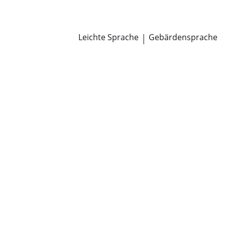
Newsroom
Pressemitteilungen
Öffentliche Zustellungen
Leichte Sprache
|
Gebärdensprache