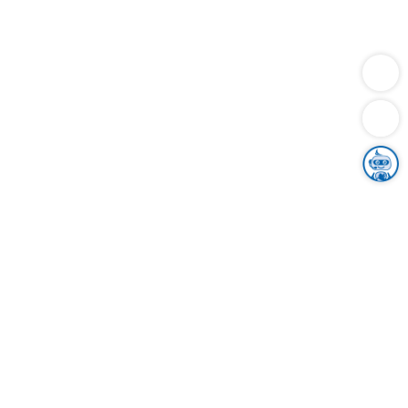
Dienstleistungen
Bauen
Lebensunterhalt & Soziales
Verkehr
Familie
Migration & Integration
Sicherheit & Ordnung
Wirtschaft
Gesundheit
Umwelt
Unsere Ämter
Landkreis & Verwaltung
Der Ortenaukreis
Gesundheit, Sicherheit & Soziales
Bildung
Zuwanderung
Ländlicher Raum
Klimaschutz
Tourismus
Bekanntmachungen
Gleichstellung von Frauen und Männern
Grenzüberschreitende Zusammenarbeit
Kreistag
Kreistagsinformationssystem
Kreisrecht
Kreistagswahl
Karriere
Stellenangebote
Eventkalender
Ausbildung
Studium
Praktikum
Freiwilligendienst
Unser Leitbild