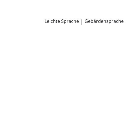
Newsroom
Pressemitteilungen
Öffentliche Zustellungen
Leichte Sprache
|
Gebärdensprache