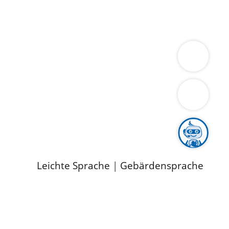
ung
Wirtschaft
Gesundheit
Umwelt
limaschutz
Tourismus
Bekanntmachungen
ild
Leichte Sprache
|
Gebärdensprache